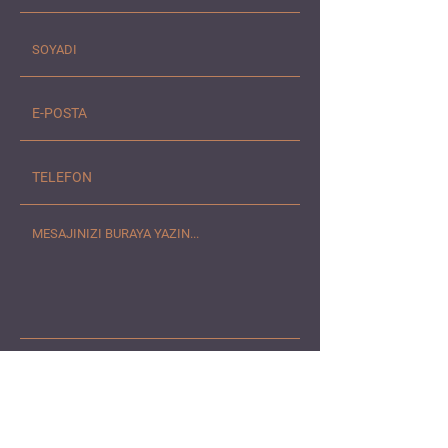
GÖNDER
Söğütözü Cad. Koç İkiz Kuleleri,