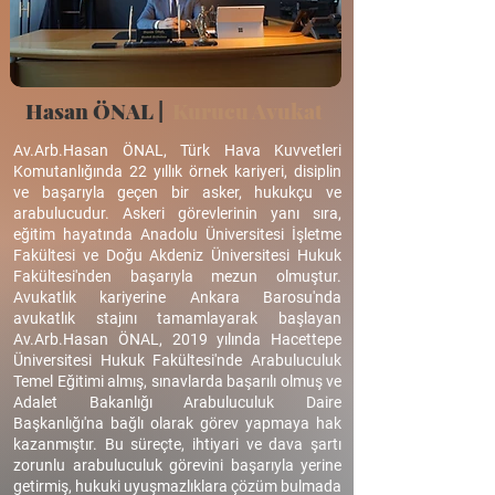
Hasan ÖNAL |
Kurucu Avukat
Av.Arb.Hasan ÖNAL, Türk Hava Kuvvetleri
Komutanlığında 22 yıllık örnek kariyeri, disiplin
ve başarıyla geçen bir asker, hukukçu ve
arabulucudur. Askeri görevlerinin yanı sıra,
eğitim hayatında Anadolu Üniversitesi İşletme
Fakültesi ve Doğu Akdeniz Üniversitesi Hukuk
Fakültesi'nden başarıyla mezun olmuştur.
Avukatlık kariyerine Ankara Barosu'nda
avukatlık stajını tamamlayarak başlayan
Av.Arb.Hasan ÖNAL, 2019 yılında Hacettepe
Üniversitesi Hukuk Fakültesi'nde Arabuluculuk
Temel Eğitimi almış, sınavlarda başarılı olmuş ve
Adalet Bakanlığı Arabuluculuk Daire
Başkanlığı'na bağlı olarak görev yapmaya hak
kazanmıştır. Bu süreçte, ihtiyari ve dava şartı
zorunlu arabuluculuk görevini başarıyla yerine
getirmiş, hukuki uyuşmazlıklara çözüm bulmada